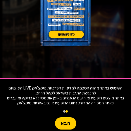
מלכת היופי של ירושלים-לסין
בחורים טובים - בית לי
08.8.26
שבת
21:00
08.8.26
שבת
השימוש באתר מהווה הסכמה ל
מדיניות הפרטיות
טיקצ'אק LIVE הינו מיזם
באתר מוצגים הופעות ואירועים הנאגרים באופן אוטמטי ללא בדיקה ומועברים
לאתר המכירה המקורי. נתוני ההופעות אינם באחריות טיקצ'אק
היכל התרבות יקנעם
היכל התרבות יד לבנ
1,942 ארועי live כרגע
מתי ואיפה בקטגורית הצגות?
חפשו הופעה
סופ"ש
כל הארץ
הבא