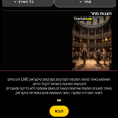
מחר
כל הארץ
הצגות מחר
10.8.26
שני
20:30
השימוש באתר מהווה הסכמה ל
מדיניות הפרטיות
טיקצ'אק LIVE הינו מיזם
מישהו שר את זה
באתר מוצגים הופעות ואירועים הנאגרים באופן אוטמטי ללא בדיקה ומועברים
קודם
לאתר המכירה המקורי. נתוני ההופעות אינם באחריות טיקצ'אק
1,939 ארועי live כרגע
אמני הצגות מובילים מחר
תיאטרון הקאמרי תל אביב
חפשו הופעה
הבא