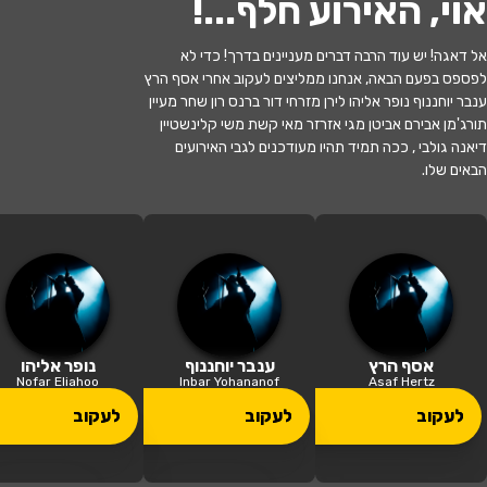
אוי, האירוע חלף...
!
אל דאגה! יש עוד הרבה דברים מעניינים בדרך! כדי לא
לפספס בפעם הבאה, אנחנו ממליצים לעקוב אחרי אסף הרץ
ענבר יוחננוף נופר אליהו לירן מזרחי דור ברנס רון שחר מעיין
תורג'מן אבירם אביטן מגי אזרזר מאי קשת משי קלינשטיין
אזל המלאי
דיאנה גולבי , ככה תמיד תהיו מעודכנים לגבי האירועים
הבאים שלו.
אפס ביחסי אנוש | אפס ביחסי אנוש -
תיאטרון בית ליסין • שני 06/07/2026
21:00 | 06.07
מתי?
תל אביב
•
תיאטרון בית ליסין תל אביב
איפה?
אסף הרץ
ענבר יוחננוף
נופר אליהו
Nofar Eliahoo
Inbar Yohananof
Asaf Hertz
175 ₪ - 125 ₪
לעקוב
לעקוב
לעקוב
כמה עולה?